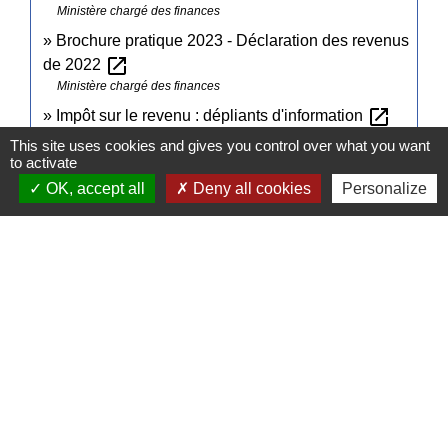
Ministère chargé des finances
Brochure pratique 2023 - Déclaration des revenus
open_in_new
de 2022
Ministère chargé des finances
open_in_new
Impôt sur le revenu : dépliants d'information
Ministère chargé des finances
This site uses cookies and gives you control over what you want
to activate
OK, accept all
Deny all cookies
Personalize
Signaler une erreur sur cette page
Contacts
Commune de Pullay
2 rue des Rossignols
27130 Pullay - FRANCE
+33 2 32 32 18 58