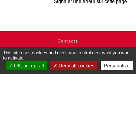
Signaler une erreur sur cette page
Contacts
Commune de Pullay
This site uses cookies and gives you control over what you want
2 rue des Rossignols
to activate
27130 Pullay - FRANCE
OK, accept all
Deny all cookies
Personalize
+33 2 32 32 18 58
Site internet :
www.pullay.fr
Mentions légales
-
Politique de confidentialité
-
Accessibilité
-
Plan du site
-
Gestion des cookies