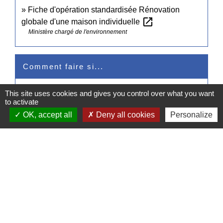
Fiche d'opération standardisée Rénovation
open_in_new
globale d'une maison individuelle
Ministère chargé de l'environnement
Comment faire si...
J'achète un logement
This site uses cookies and gives you control over what you want
to activate
OK, accept all
Deny all cookies
Personalize
Signaler une erreur sur cette page
Contacts
Commune de Pullay
2 rue des Rossignols
27130 Pullay - FRANCE