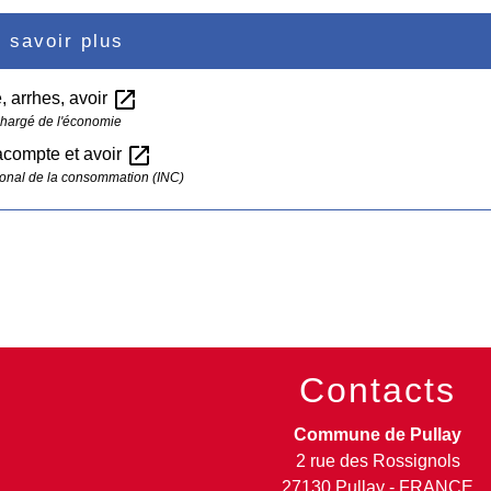
 savoir plus
open_in_new
 arrhes, avoir
chargé de l'économie
open_in_new
acompte et avoir
ational de la consommation (INC)
Contacts
Commune de Pullay
2 rue des Rossignols
27130 Pullay - FRANCE