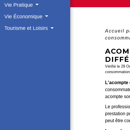
Vie Pratique
Vie Économique
Tourisme et Loisirs
Accueil p
consomm
ACOMP
DIFFÉ
Vérifié le 29 O
consommation 
L'acompte
consommateu
acompte so
Le professio
prestation pr
peut être c