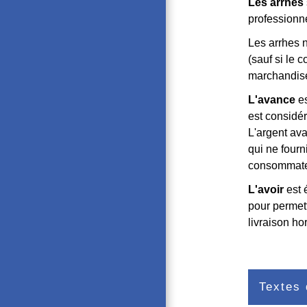
Les arrhes
professionn
Les arrhes 
(sauf si le 
marchandise
L'avance
es
est considé
L'argent av
qui ne fourn
consommate
L'avoir
est 
pour permett
livraison ho
Textes 