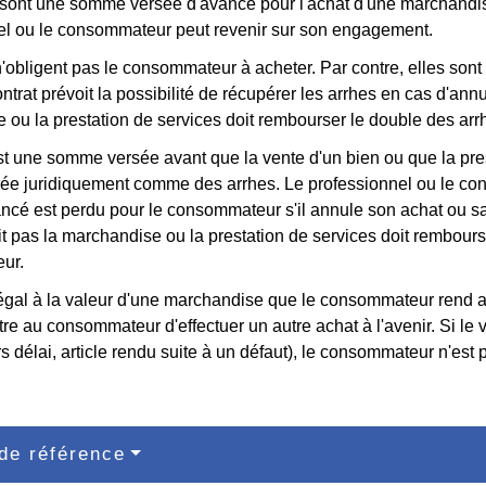
sont une somme versée d'avance pour l'achat d'une marchandise
el ou le consommateur peut revenir sur son engagement.
n'obligent pas le consommateur à acheter. Par contre, elles so
contrat prévoit la possibilité de récupérer les arrhes en cas d'ann
 ou la prestation de services doit rembourser le double des a
t une somme versée avant que la vente d'un bien ou que la pres
rée juridiquement comme des arrhes. Le professionnel ou le c
ancé est perdu pour le consommateur s'il annule son achat ou 
it pas la marchandise ou la prestation de services doit rembou
ur.
égal à la valeur d'une marchandise que le consommateur rend au 
re au consommateur d'effectuer un autre achat à l'avenir. Si le 
rs délai, article rendu suite à un défaut), le consommateur n'est
de référence