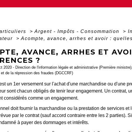
articuliers
>
Argent - Impôts - Consommation
>
I
ateur
>
Acompte, avance, arrhes et avoir : quelle
TE, AVANCE, ARRHES ET AVOI
RENCES ?
ct 2020 - Direction de l'information légale et administrative (Première ministre
et de la répression des fraudes (DGCCRF)
est un 1
er
versement sur l'achat d'une marchandise ou d'une pres
r sont chacun obligés de tenir leur engagement. Un contrat, u
nt considérés comme un engagement.
nnel doit fournir la marchandise ou la prestation de services et
évue par le contrat (sauf accord contraire entre les 2 parties). Si l
ondamné à payer des dommages et intérêts.