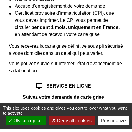
Accusé d'enregistrement de votre demande
Certificat provisoire d'immatriculation (CPI), que
vous devez imprimer. Le CPI vous permet de
circuler
pendant 1 mois, uniquement en France,
en attendant de recevoir votre carte grise.
Vous recevrez la carte grise définitive sous
pli sécurisé
à votre domicile dans
un délai qui peut varier
.
Vous pouvez suivre sur internet l'état d'avancement de
sa fabrication :
desktop_mac
SERVICE EN LIGNE
Suivez votre demande de carte grise
This site uses cookies and gives you control over what you want
open_in_new
Accéder au service en ligne
to activate
Agence nationale des titres sécurisés (ANTS)
OK, accept all
Deny all cookies
Personalize