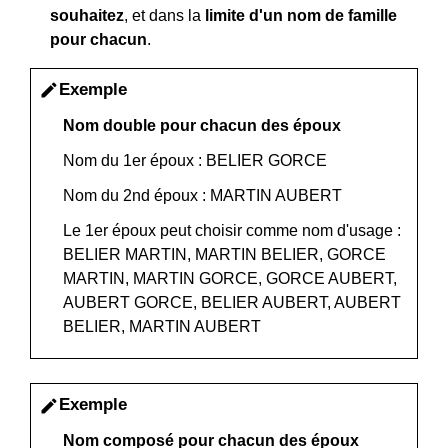
souhaitez
, et dans la
limite d'un nom de famille
pour chacun
.
Exemple
edit
Nom double pour chacun des époux
Nom du 1
er
époux : BELIER GORCE
Nom du 2
nd
époux : MARTIN AUBERT
Le 1
er
époux peut choisir comme nom d'usage :
BELIER MARTIN, MARTIN BELIER, GORCE
MARTIN, MARTIN GORCE, GORCE AUBERT,
AUBERT GORCE, BELIER AUBERT, AUBERT
BELIER, MARTIN AUBERT
Exemple
edit
Nom composé pour chacun des époux