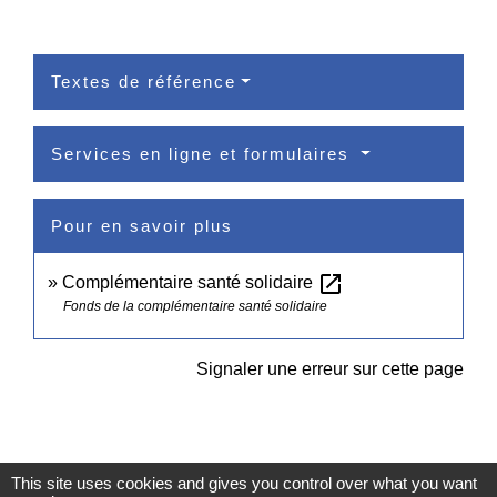
Textes de référence
Services en ligne et formulaires
Pour en savoir plus
open_in_new
Complémentaire santé solidaire
Fonds de la complémentaire santé solidaire
Signaler une erreur sur cette page
This site uses cookies and gives you control over what you want