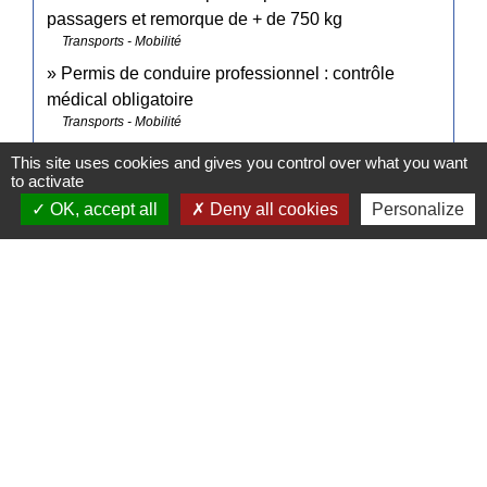
passagers et remorque de + de 750 kg
Transports - Mobilité
Permis de conduire professionnel : contrôle
médical obligatoire
Transports - Mobilité
This site uses cookies and gives you control over what you want
to activate
Pour en savoir plus
OK, accept all
Deny all cookies
Personalize
open_in_new
Contrat type de l'enseignement de la conduite
Legifrance
Signaler une erreur sur cette page
Contacts