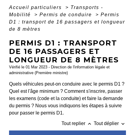
Accueil particuliers
>
Transports -
Mobilité
>
Permis de conduire
>
Permis
D1 : transport de 16 passagers et longueur
de 8 mètres
PERMIS D1 : TRANSPORT
DE 16 PASSAGERS ET
LONGUEUR DE 8 MÈTRES
Vérifié le 01 Mar 2023 - Direction de l'information légale et
administrative (Première ministre)
Quels véhicules peut-on conduire avec le permis D1 ?
Quel est l'âge minimum ? Comment s'inscrire, passer
les examens (code et la conduite) et faire la demande
du permis ? Nous vous indiquons les étapes à suivre
pour passer le permis D1.
keyboard_arrow_up
keyboard_arrow_down
Tout replier
Tout déplier