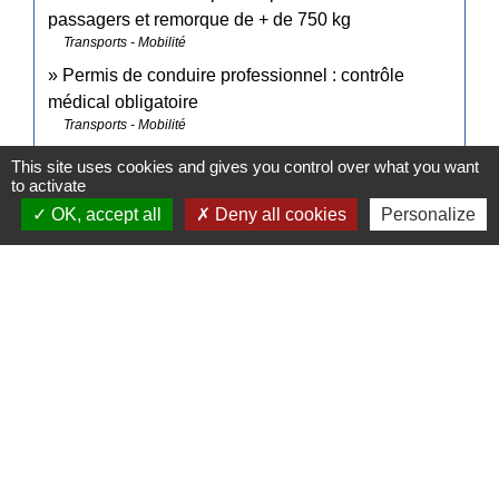
passagers et remorque de + de 750 kg
Transports - Mobilité
Permis de conduire professionnel : contrôle
médical obligatoire
Transports - Mobilité
This site uses cookies and gives you control over what you want
to activate
Pour en savoir plus
OK, accept all
Deny all cookies
Personalize
open_in_new
Contrat type de l'enseignement de la conduite
Legifrance
Signaler une erreur sur cette page
Contacts