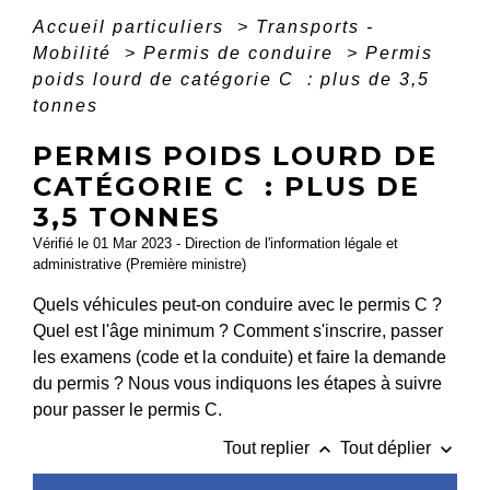
Accueil particuliers
>
Transports -
Mobilité
>
Permis de conduire
>
Permis
poids lourd de catégorie C : plus de 3,5
tonnes
PERMIS POIDS LOURD DE
CATÉGORIE C : PLUS DE
3,5 TONNES
Vérifié le 01 Mar 2023 - Direction de l'information légale et
administrative (Première ministre)
Quels véhicules peut-on conduire avec le permis C ?
Quel est l'âge minimum ? Comment s'inscrire, passer
les examens (code et la conduite) et faire la demande
du permis ? Nous vous indiquons les étapes à suivre
pour passer le permis C.
keyboard_arrow_up
keyboard_arrow_down
Tout replier
Tout déplier