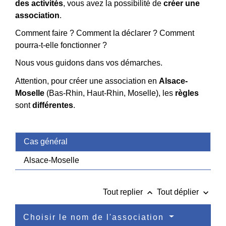
des activités
, vous avez la possibilité de
créer une
association
.
Comment faire ? Comment la déclarer ? Comment
pourra-t-elle fonctionner ?
Nous vous guidons dans vos démarches.
Attention, pour créer une association en
Alsace-
Moselle
(Bas-Rhin, Haut-Rhin, Moselle), les
règles
sont
différentes
.
Cas général
Alsace-Moselle
keyboard_arrow_up
keyboard_arrow_down
Tout replier
Tout déplier
Choisir le nom de l'association