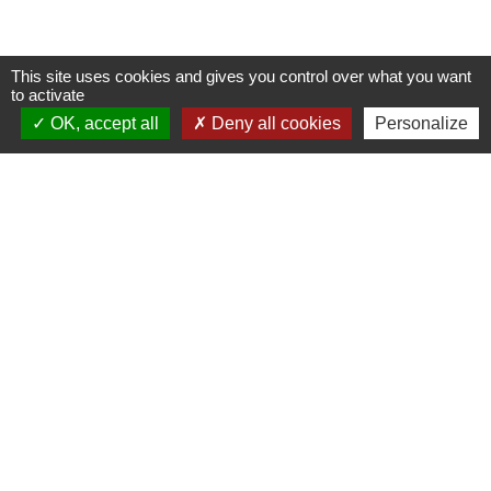
This site uses cookies and gives you control over what you want
to activate
OK, accept all
Deny all cookies
Personalize
Contacts
Commune de Pullay
2 rue des Rossignols
27130 Pullay - FRANCE
+33 2 32 32 18 58
Site internet :
www.pullay.fr
Mentions légales
-
Politique de confidentialité
-
Accessibilité
-
Plan du site
-
Gestion des cookies