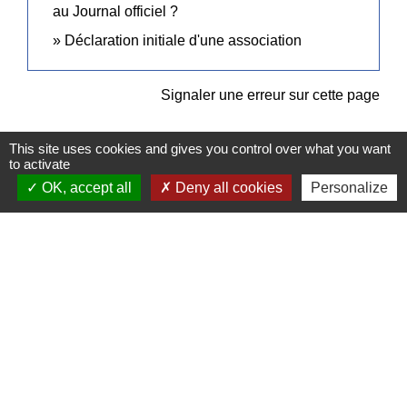
au Journal officiel ?
Déclaration initiale d'une association
Signaler une erreur sur cette page
This site uses cookies and gives you control over what you want
to activate
OK, accept all
Deny all cookies
Personalize
Contacts
Commune de Pullay
2 rue des Rossignols
27130 Pullay - FRANCE
+33 2 32 32 18 58
Site internet :
www.pullay.fr