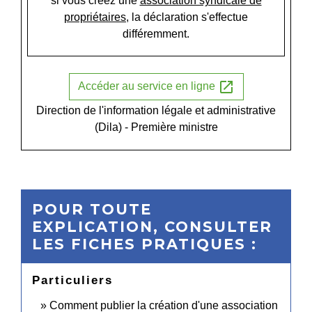
si vous créez une
association syndicale de
propriétaires
, la déclaration s'effectue
différemment.
open_in_new
Accéder au service en ligne
Direction de l'information légale et administrative
(Dila) - Première ministre
POUR TOUTE
EXPLICATION, CONSULTER
LES FICHES PRATIQUES :
Particuliers
Comment publier la création d'une association