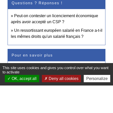
Questions ? Réponses !
Peut-on contester un licenciement économique
après avoir accepté un CSP ?
Un ressortissant européen salarié en France a-t-il
les mêmes droits qu'un salarié français ?
Pour en savoir plus
open_in_new
This site uses cookies and gives you control over what you want
CSP : information du salarié
to activate
Pôle emploi
OK, accept all
Deny all cookies
Personalize
Signaler une erreur sur cette page