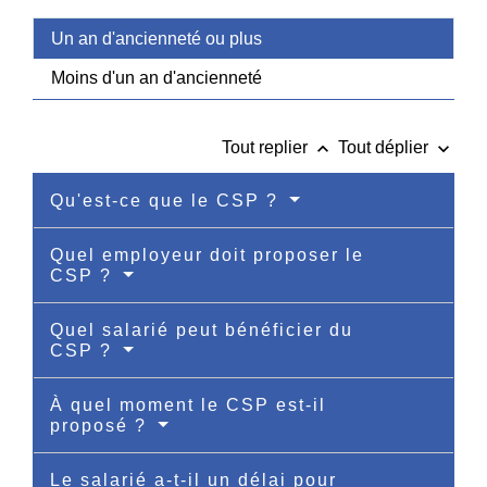
Un an d'ancienneté ou plus
Moins d'un an d'ancienneté
keyboard_arrow_up
keyboard_arrow_down
Tout replier
Tout déplier
Qu'est-ce que le CSP ?
Quel employeur doit proposer le
CSP ?
Quel salarié peut bénéficier du
CSP ?
À quel moment le CSP est-il
proposé ?
Le salarié a-t-il un délai pour