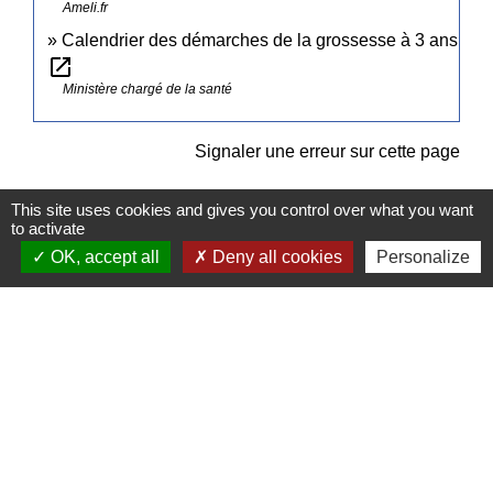
Ameli.fr
Calendrier des démarches de la grossesse à 3 ans
open_in_new
Ministère chargé de la santé
Signaler une erreur sur cette page
This site uses cookies and gives you control over what you want
to activate
OK, accept all
Deny all cookies
Personalize
Contacts
Commune de Pullay
2 rue des Rossignols
27130 Pullay - FRANCE
+33 2 32 32 18 58
Site internet :
www.pullay.fr