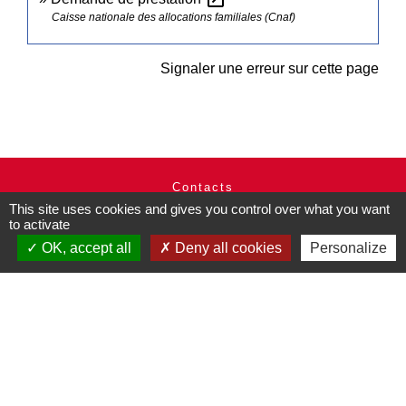
Caisse nationale des allocations familiales (Cnaf)
Signaler une erreur sur cette page
Contacts
This site uses cookies and gives you control over what you want
Commune de Pullay
to activate
2 rue des Rossignols
27130 Pullay - FRANCE
OK, accept all
Deny all cookies
Personalize
+33 2 32 32 18 58
Site internet :
www.pullay.fr