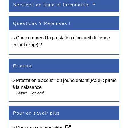
Services en ligne et formulaires
Questions ? Réponses !
Que comprend la prestation d'accueil du jeune
enfant (Paje) ?
Et aussi
Prestation d'accueil du jeune enfant (Paje) : prime
à la naissance
Famille - Scolarité
Pour en savoir plus
open_in_new
Demande de prestation