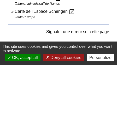
Tribunal administratif de Nantes
open_in_new
Carte de l'Espace Schengen
Toute l'Europe
Signaler une erreur sur cette page
This site uses cookies and gives you control over what you want
to activate
OK, accept all
Deny all cookies
Personalize
Contacts
Commune de Pullay
2 rue des Rossignols
27130 Pullay - FRANCE
+33 2 32 32 18 58
Site internet :
www.pullay.fr