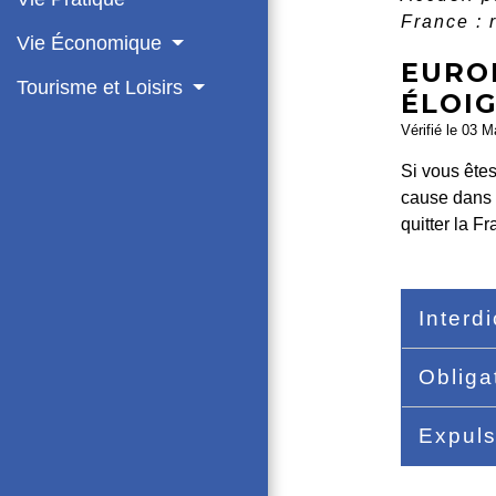
France : 
Vie Économique
EUROP
Tourisme et Loisirs
ÉLOI
Vérifié le 03 M
Si vous ête
cause dans d
quitter la F
Interdi
Obliga
Expuls