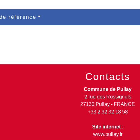
de référence
Contacts
Commune de Pullay
2 rue des Rossignols
27130 Pullay - FRANCE
+33 2 32 32 18 58
Site internet :
www.pullay.fr