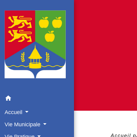
home
Accueil
Vie Municipale
Accueil p
Vie Pratique