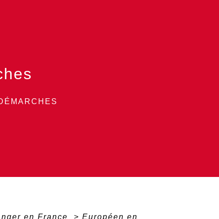
ches
 DÉMARCHES
ranger en France
>
Européen en