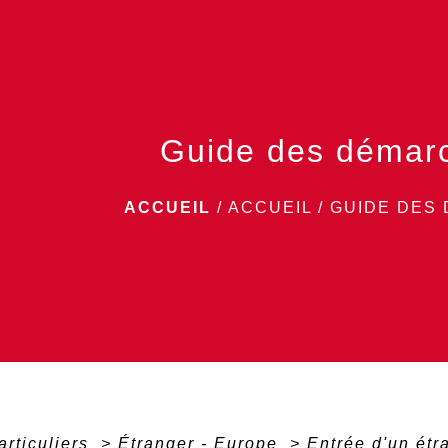
Guide des démar
ACCUEIL
/
ACCUEIL
/
GUIDE DES
articuliers
>
Étranger - Europe
>
Entrée d'un ét