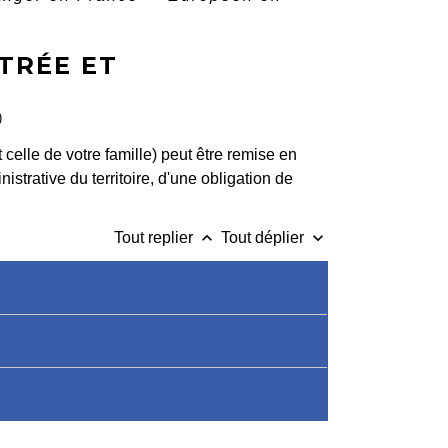
TRÉE ET
)
t celle de votre famille) peut être remise en
istrative du territoire, d'une obligation de
keyboard_arrow_up
keyboard_arrow_down
Tout replier
Tout déplier