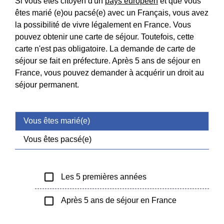
Si vous êtes citoyen d'un
pays européen
et que vous
êtes marié (e)ou pacsé(e) avec un Français, vous avez
la possibilité de vivre légalement en France. Vous
pouvez obtenir une carte de séjour. Toutefois, cette
carte n'est pas obligatoire. La demande de carte de
séjour se fait en préfecture. Après 5 ans de séjour en
France, vous pouvez demander à acquérir un droit au
séjour permanent.
Vous êtes marié(e)
Vous êtes pacsé(e)
check_box_outline_blank
Les 5 premières années
check_box_outline_blank
Après 5 ans de séjour en France