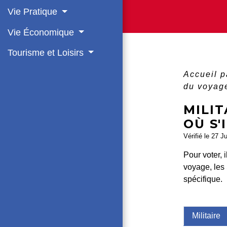
Vie Pratique
Vie Économique
Tourisme et Loisirs
Accueil p
du voyage
MILIT
OÙ S'
Vérifié le 27 J
Pour voter, 
voyage, les 
spécifique.
Militaire