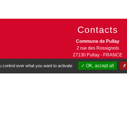
Contacts
Commune de Pullay
2 rue des Rossignols
27130 Pullay - FRANCE
+33 2 32 32 18 58
 control over what you want to activate
OK, accept all
Site internet :
www.pullay.fr
entions légales
-
Politique de confidentialité
-
Accessibilité
-