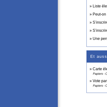
Liste éle
Peut-on 
S'inscrir
S'inscrir
Une pers
Et auss
Carte él
Papiers - 
Vote par
Papiers - 