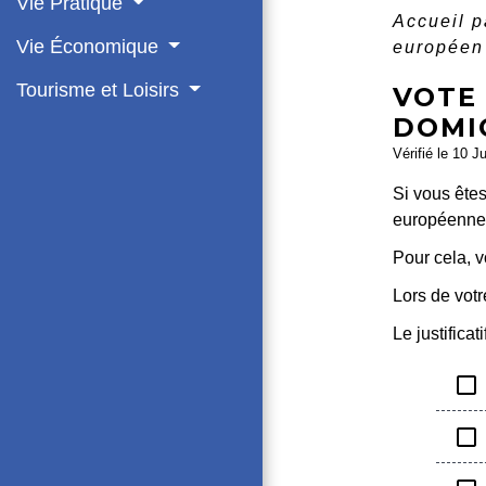
Vie Pratique
Accueil p
Vie Économique
européen :
Tourisme et Loisirs
VOTE 
DOMIC
Vérifié le 10 J
Si vous ête
européennes 
Pour cela, v
Lors de votr
Le justifica
check_box_outline_blank
check_box_outline_blank