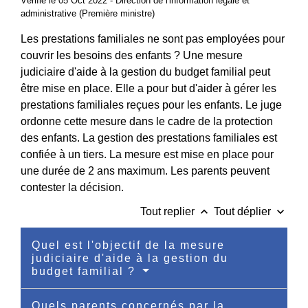
Vérifié le 05 Oct 2022 - Direction de l'information légale et
administrative (Première ministre)
Les prestations familiales ne sont pas employées pour
couvrir les besoins des enfants ? Une mesure
judiciaire d'aide à la gestion du budget familial peut
être mise en place. Elle a pour but d'aider à gérer les
prestations familiales reçues pour les enfants. Le juge
ordonne cette mesure dans le cadre de la protection
des enfants. La gestion des prestations familiales est
confiée à un tiers. La mesure est mise en place pour
une durée de 2 ans maximum. Les parents peuvent
contester la décision.
keyboard_arrow_up
keyboard_arrow_down
Tout replier
Tout déplier
Quel est l'objectif de la mesure
judiciaire d'aide à la gestion du
budget familial ?
Quels parents concernés par la