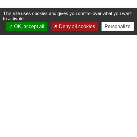
This site uses cookies and gives you control over what you want
to activate
Contacts
OK, accept all
Deny all cookies
Personalize
Commune de Pullay
2 rue des Rossignols
27130 Pullay - FRANCE
+33 2 32 32 18 58
Site internet :
www.pullay.fr
Mentions légales
-
Politique de confidentialité
-
Accessibilité
-
Plan du site
-
Gestion des cookies