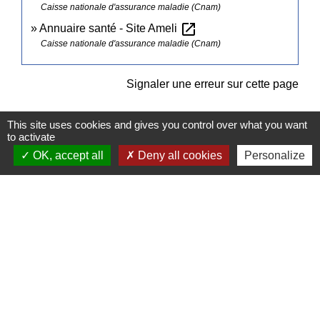
Caisse nationale d'assurance maladie (Cnam)
open_in_new
Annuaire santé - Site Ameli
Caisse nationale d'assurance maladie (Cnam)
Signaler une erreur sur cette page
This site uses cookies and gives you control over what you want
to activate
OK, accept all
Deny all cookies
Personalize
Contacts
Commune de Pullay
2 rue des Rossignols
27130 Pullay - FRANCE
+33 2 32 32 18 58
Site internet :
www.pullay.fr