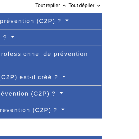
keyboard_arrow_up
keyboard_arrow_down
Tout replier
Tout déplier
 prévention (C2P) ?
s ?
rofessionnel de prévention
C2P) est-il créé ?
révention (C2P) ?
prévention (C2P) ?