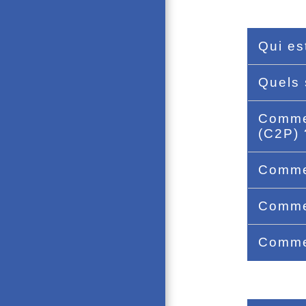
Qui es
Quels 
Commen
(C2P)
Commen
Commen
Commen