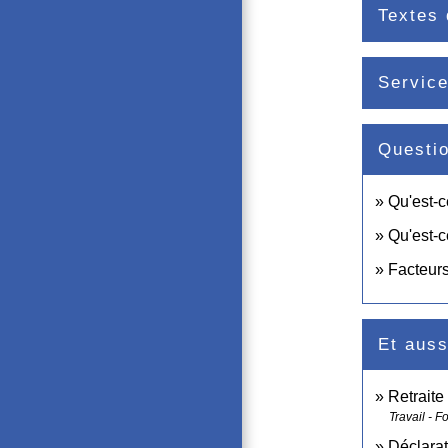
Textes 
Service
Questi
Qu'est-c
Qu'est-
Facteurs
Et auss
Retraite
Travail - F
Déclarat