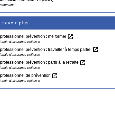
s humaines
 savoir plus
open_in_new
rofessionnel prévention : me former
ionale d'assurance vieillesse
open_in_new
rofessionnel prévention : travailler à temps partiel
ionale d'assurance vieillesse
open_in_new
rofessionnel prévention : partir à la retraite
ionale d'assurance vieillesse
open_in_new
professionnel de prévention
ionale d'assurance vieillesse