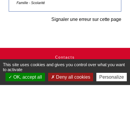
Famille - Scolarité
Signaler une erreur sur cette page
Contacts
This site uses cookies and gives you control over what you want
Commune de Pullay
to activate
2 rue des Rossignols
27130 Pullay - FRANCE
OK, accept all
Deny all cookies
Personalize
+33 2 32 32 18 58
Site internet :
www.pullay.fr