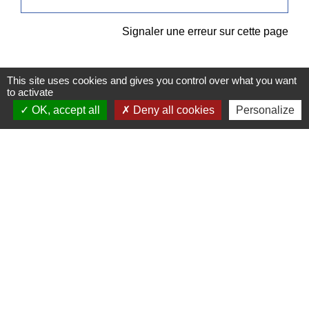
Signaler une erreur sur cette page
This site uses cookies and gives you control over what you want
to activate
OK, accept all
Deny all cookies
Personalize
Contacts
Commune de Pullay
2 rue des Rossignols
27130 Pullay - FRANCE
+33 2 32 32 18 58
Site internet :
www.pullay.fr
Mentions légales
-
Politique de confidentialité
-