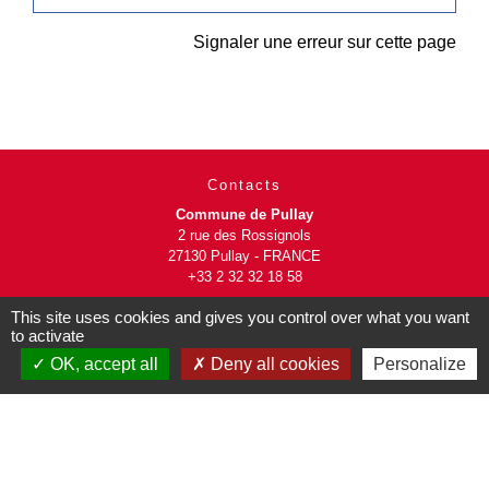
Signaler une erreur sur cette page
Contacts
Commune de Pullay
2 rue des Rossignols
27130 Pullay - FRANCE
+33 2 32 32 18 58
This site uses cookies and gives you control over what you want
Site internet :
to activate
www.pullay.fr
OK, accept all
Deny all cookies
Personalize
Mentions légales
-
Politique de confidentialité
-