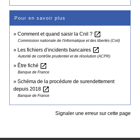
Pour en savoir plus
open_in_new
Comment et quand saisir la Cnil ?
Commission nationale de l'informatique et des libertés (Cnil)
open_in_new
Les fichiers d'incidents bancaires
Autorité de contrôle prudentiel et de résolution (ACPR)
open_in_new
Être fiché
Banque de France
Schéma de la procédure de surendettement
open_in_new
depuis 2018
Banque de France
Signaler une erreur sur cette page