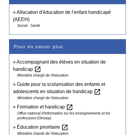
Allocation d'éducation de l'enfant handicapé
(AEEH)
Social - Santé
Pour en savoir plus
Accompagnant des élèves en situation de
open_in_new
handicap
Ministère chargé de l'éducation
Guide pour la scolarisation des enfants et
open_in_new
adolescents en situation de handicap
Ministère chargé de l'éducation
open_in_new
Formation et handicap
Office national d'information sur les enseignements et les
professions (Onisep)
open_in_new
Éducation prioritaire
Ministère chargé de l'éducation