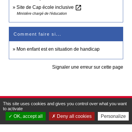
open_in_new
Site de Cap école inclusive
Ministère chargé de l'éducation
Comment faire si...
Mon enfant est en situation de handicap
Signaler une erreur sur cette page
This site uses cookies and gives you control over what you want
Contacts
to activate
Commune de Pullay
OK, accept all
Deny all cookies
Personalize
2 rue des Rossignols
27130 Pullay - FRANCE
+33 2 32 32 18 58