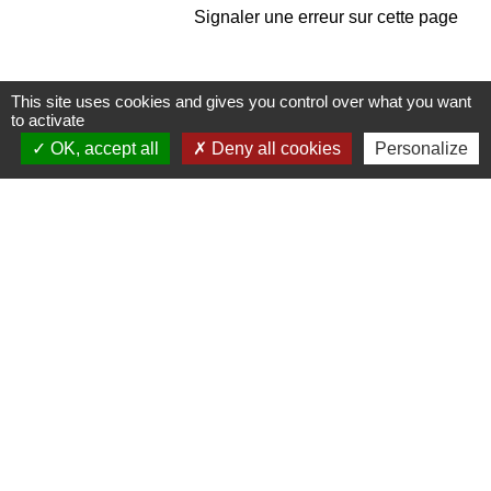
Signaler une erreur sur cette page
This site uses cookies and gives you control over what you want
to activate
OK, accept all
Deny all cookies
Personalize
Contacts
Commune de Pullay
2 rue des Rossignols
27130 Pullay - FRANCE
+33 2 32 32 18 58
Site internet :
www.pullay.fr
Mentions légales
-
Politique de confidentialité
-
Accessibilité
-
Plan du site
-
Gestion des cookies