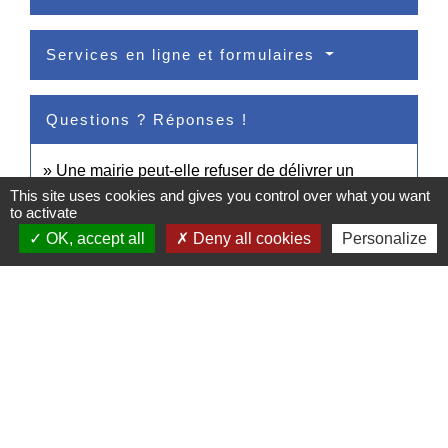
Services en ligne et formulaires
Questions ? Réponses !
Une mairie peut-elle refuser de délivrer un
document administratif ?
This site uses cookies and gives you control over what you want
to activate
OK, accept all
Deny all cookies
Personalize
Signaler une erreur sur cette page
Contacts
Commune de Pullay
2 rue des Rossignols