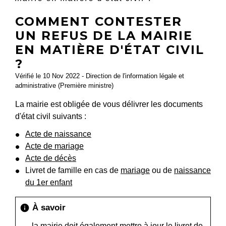
COMMENT CONTESTER
UN REFUS DE LA MAIRIE
EN MATIÈRE D'ÉTAT CIVIL
?
Vérifié le 10 Nov 2022 - Direction de l'information légale et
administrative (Première ministre)
La mairie est obligée de vous délivrer les documents
d'état civil suivants :
Acte de naissance
Acte de mariage
Acte de décès
Livret de famille en cas de
mariage
ou de
naissance
du 1er enfant
À savoir
info
la mairie doit également
mettre à jour le livret de