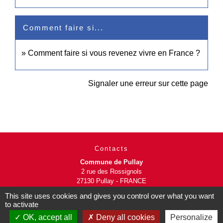
Comment faire si...
Comment faire si vous revenez vivre en France ?
Signaler une erreur sur cette page
Contacts
Commune de Pullay
2 rue des Rossignols
27130 Pullay - FRANCE
+33 2 32 32 18 58
This site uses cookies and gives you control over what you want
to activate
Site internet :
OK, accept all
Deny all cookies
Personalize
www.pullay.fr