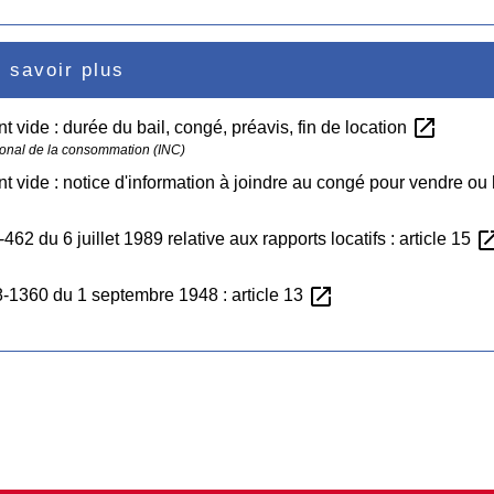
 savoir plus
open_in_new
 vide : durée du bail, congé, préavis, fin de location
ational de la consommation (INC)
 vide : notice d'information à joindre au congé pour vendre ou
open_in
462 du 6 juillet 1989 relative aux rapports locatifs : article 15
open_in_new
8-1360 du 1 septembre 1948 : article 13