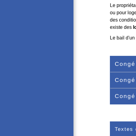
Le propriéta
ou pour loge
des conditio
existe des
l
Le bail d'un
Congé
Congé 
Congé 
Textes 