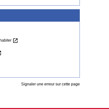
open_in_new
 habiter
_new
Signaler une erreur sur cette page