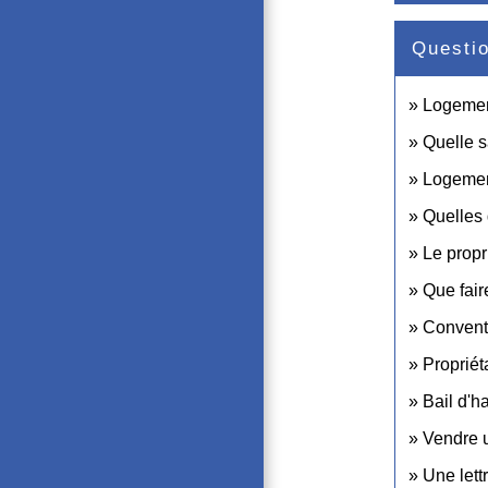
Questi
Logement 
Quelle s
Logement
Quelles 
Le propr
Que fair
Conventi
Propriét
Bail d'h
Vendre u
Une lett