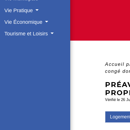
Vie Pratique
Vie Économique
Tourisme et Loisirs
Accueil p
congé don
PRÉA
PROPR
Vérifié le 26 J
Logement