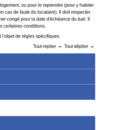
logement, ou pour le reprendre (pour y habiter
cas de faute du locataire). Il doit respecter
ner congé pour la date d'échéance du bail. Il
s certaines conditions.
 l'objet de règles spécifiques.
keyboard_arrow_up
keyboard_arrow_down
Tout replier
Tout déplier