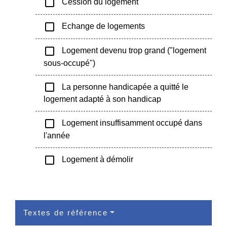
check_box_outline_blank
Cession du logement
check_box_outline_blank
Echange de logements
check_box_outline_blank
Logement devenu trop grand ("logement
sous-occupé")
check_box_outline_blank
La personne handicapée a quitté le
logement adapté à son handicap
check_box_outline_blank
Logement insuffisamment occupé dans
l'année
check_box_outline_blank
Logement à démolir
Textes de référence