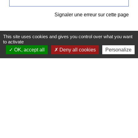
Signaler une erreur sur cette page
This site uses cookies and gives you control over what you want
to activate
OK, accept all
Deny all cookies
Personalize
Contacts
Commune de Pullay
2 rue des Rossignols
27130 Pullay - FRANCE
+33 2 32 32 18 58
Site internet :
www.pullay.fr
Mentions légales
-
Politique de confidentialité
-