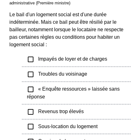
administrative (Première ministre)
Le bail d'un logement social est d'une durée
indéterminée. Mais ce bail peut être résilié par le
bailleur, notamment lorsque le locataire ne respecte
pas certaines règles ou conditions pour habiter un
logement social :
check_box_outline_blank
Impayés de loyer et de charges
check_box_outline_blank
Troubles du voisinage
check_box_outline_blank
« Enquête ressources » laissée sans
réponse
check_box_outline_blank
Revenus trop élevés
check_box_outline_blank
Sous-location du logement