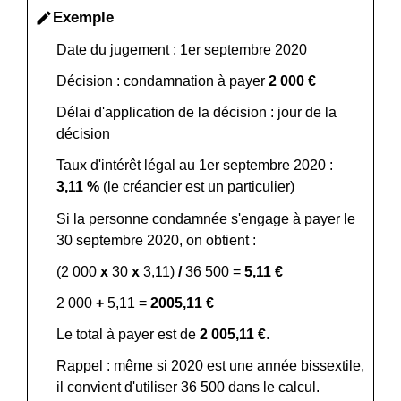
Exemple
edit
Date du jugement : 1
er
septembre 2020
Décision : condamnation à payer
2 000 €
Délai d'application de la décision : jour de la
décision
Taux d'intérêt légal au 1
er
septembre 2020 :
3,11 %
(le créancier est un particulier)
Si la personne condamnée s'engage à payer le
30 septembre 2020, on obtient :
(2 000
x
30
x
3,11)
/
36 500 =
5,11 €
2 000
+
5,11 =
2005,11 €
Le total à payer est de
2 005,11 €
.
Rappel : même si 2020 est une année bissextile,
il convient d'utiliser 36 500 dans le calcul.