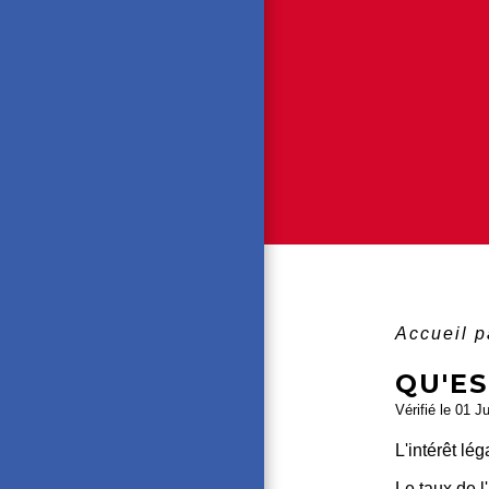
Accueil p
QU'ES
Vérifié le 01 J
L'intérêt l
Le taux de l