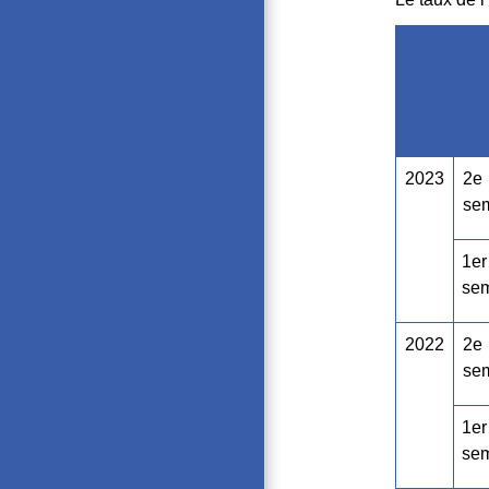
2023
2
e
se
1
er
sem
2022
2
e
se
1
er
sem