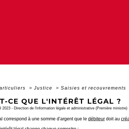
articuliers
>
Justice
>
Saisies et recouvrements
T-CE QUE L'INTÉRÊT LÉGAL ?
ul 2023 - Direction de l'information légale et administrative (Première ministre)
égal correspond à une somme d'argent que le
débiteur
doit au
cré
'intérêt légal change chaque semestre :