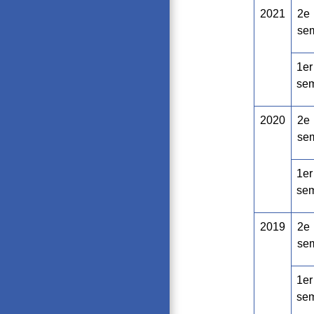
2021
2
e
se
1
er
sem
2020
2
e
se
1
er
sem
2019
2
e
se
1
er
sem