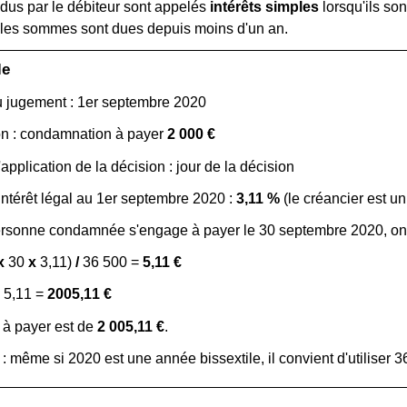
 dus par le débiteur sont appelés
intérêts simples
lorsqu'ils son
 les sommes sont dues depuis moins d'un an.
le
 jugement : 1
er
septembre 2020
on : condamnation à payer
2 000 €
'application de la décision : jour de la décision
intérêt légal au 1
er
septembre 2020 :
3,11 %
(le créancier est un 
ersonne condamnée s'engage à payer le 30 septembre 2020, on 
x
30
x
3,11)
/
36 500 =
5,11 €
5,11 =
2005,11 €
l à payer est de
2 005,11 €
.
: même si 2020 est une année bissextile, il convient d'utiliser 3