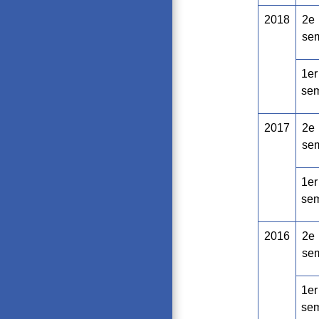
2018
2
e
se
1
er
sem
2017
2
e
se
1
er
sem
2016
2
e
se
1
er
sem