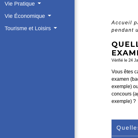
Vie Pratique
Vie Économique
Accueil p
Tourisme et Loisirs
pendant 
QUEL
EXAM
Vérifié le 24 J
Vous êtes c
examen (ba
exemple) ou
concours (a
exemple) ?
Quelle