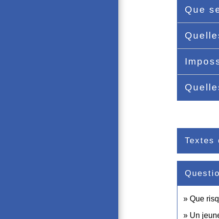
Que se
Quelle
Imposs
Quelle
Textes 
Questi
Que risq
Un jeune