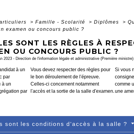
articuliers
>
Famille - Scolarité
>
Diplômes
>
Qu
un examen ou concours public ?
LES SONT LES RÈGLES À RESP
EN OU CONCOURS PUBLIC ?
an 2023 - Direction de l'information légale et administrative (Première ministre)
andidat à un
Vous devez respecter des règles pour
Si vous 
c par
le bon déroulement de l'épreuve.
consigne
 à un
Celles-ci concernent notamment
comme un
grégation par
l'accès et la sortie de la salle d'examen.
une amen
s sont les conditions d'accès à la salle ?