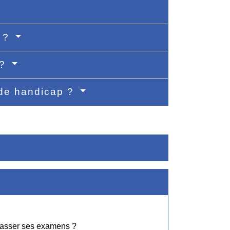
e ?
 ?
n de handicap ?
passer ses examens ?