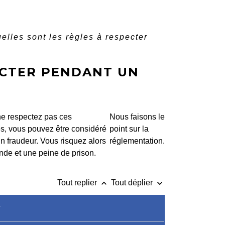
elles sont les règles à respecter
ECTER PENDANT UN
ne respectez pas ces
Nous faisons le
s, vous pouvez être considéré
point sur la
 fraudeur. Vous risquez alors
réglementation.
de et une peine de prison.
keyboard_arrow_up
keyboard_arrow_down
Tout replier
Tout déplier