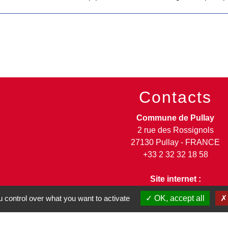
Contacts
Commune de Pullay
2 rue des Rossignols
27130 Pullay - FRANCE
+33 2 32 32 18 58
Site internet :
www.pullay.fr
 control over what you want to activate
OK, accept all