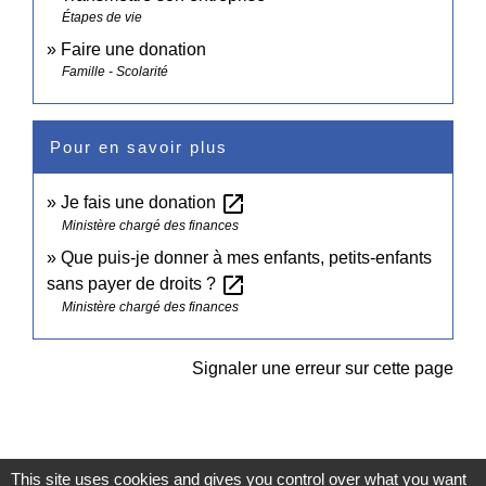
Étapes de vie
Faire une donation
Famille - Scolarité
Pour en savoir plus
open_in_new
Je fais une donation
Ministère chargé des finances
Que puis-je donner à mes enfants, petits-enfants
open_in_new
sans payer de droits ?
Ministère chargé des finances
Signaler une erreur sur cette page
This site uses cookies and gives you control over what you want