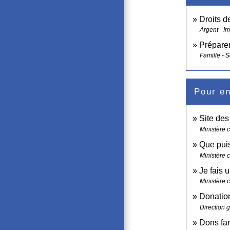
Droits d
Argent - I
Préparer
Famille - S
Pour en
Site de
Ministère 
Que puis
Ministère 
Je fais 
Ministère 
Donation
Direction 
Dons fam