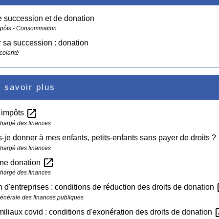
e succession et de donation
mpôts - Consommation
 sa succession : donation
colarité
 savoir plus
open_in_new
s impôts
chargé des finances
-je donner à mes enfants, petits-enfants sans payer de droits ?
chargé des finances
open_in_new
une donation
chargé des finances
op
 d'entreprises : conditions de réduction des droits de donation
générale des finances publiques
open
iliaux covid : conditions d'exonération des droits de donation