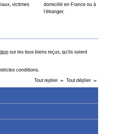
liaux, victimes
domicilié en France ou à
l'étranger.
tion
sur les tous biens reçus, qu'ils soient
strictes conditions.
keyboard_arrow_up
keyboard_arrow_down
Tout replier
Tout déplier