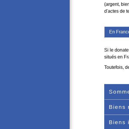
(argent, bie
d'actes de t
En Franc
Si le donate
situés en Fr
Toutefois, d
Somme
Biens 
Biens 