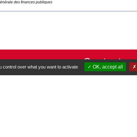
générale des finances publiques
Contacts
 control over what you want to activate
OK, accept all
Commune de Pullay
2 rue des Rossignols
27130 Pullay - FRANCE
+33 2 32 32 18 58
Site internet :
www.pullay.fr