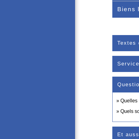
Biens 
Textes 
Service
Questi
Quelles 
Quels so
Et auss