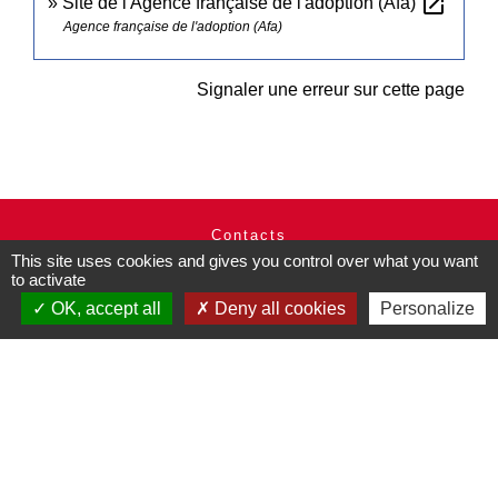
open_in_new
Site de l'Agence française de l'adoption (Afa)
Agence française de l'adoption (Afa)
Signaler une erreur sur cette page
Contacts
This site uses cookies and gives you control over what you want
Commune de Pullay
to activate
2 rue des Rossignols
OK, accept all
Deny all cookies
Personalize
27130 Pullay - FRANCE
+33 2 32 32 18 58
Site internet :
www.pullay.fr