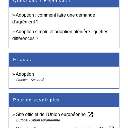
Questions ? Réponses !
Adoption : comment faire une demande
d'agrément ?
Adoption simple et adoption plénière : quelles
différences ?
Et aussi
Adoption
Famille - Scolarité
Pour en savoir plus
open_in_new
Site officiel de l'Union européenne
Europa - Union européenne