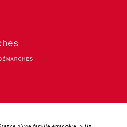
ches
 DÉMARCHES
 France d'une famille étrangère
>
Un