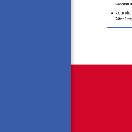
Direction d
Réunific
Office fran