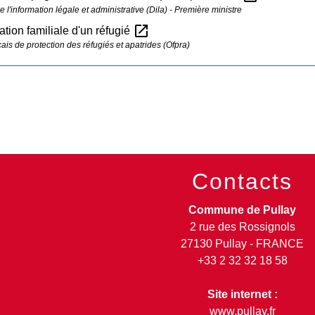
e l'information légale et administrative (Dila) - Première ministre
open_in_new
ation familiale d'un réfugié
çais de protection des réfugiés et apatrides (Ofpra)
Contacts
Commune de Pullay
2 rue des Rossignols
27130 Pullay - FRANCE
+33 2 32 32 18 58
Site internet :
www.pullay.fr