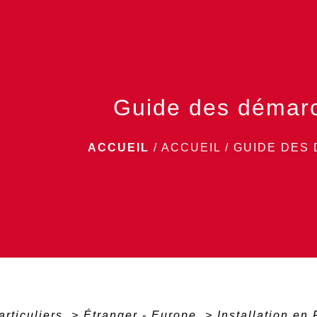
Guide des démar
ACCUEIL
/
ACCUEIL
/
GUIDE DES
articuliers
>
Étranger - Europe
>
Installation en