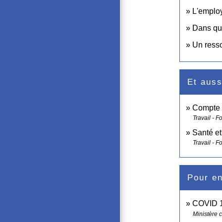
L'employ
Dans que
Un resso
Et auss
Compte 
Travail - F
Santé et
Travail - F
Pour en
COVID 19
Ministère c