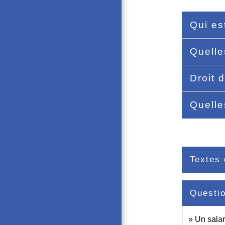
Qui es
Quelle
Droit d
Quelle
Textes 
Questi
Un salar