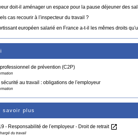
eur doit-il aménager un espace pour la pause déjeuner des sal
ls cas recourir à l'inspecteur du travail ?
rtissant européen salarié en France a-t-il les mêmes droits qu'u
i
professionnel de prévention (C2P)
ormation
 sécurité au travail : obligations de l'employeur
ormation
 savoir plus
open_in_new
 - Responsabilité de l'employeur - Droit de retrait
hargé du travail