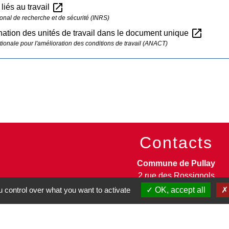
open_in_new
liés au travail
tional de recherche et de sécurité (INRS)
open_in_new
ation des unités de travail dans le document unique
ionale pour l'amélioration des conditions de travail (ANACT)
Contacts
Commune de Pullay
2 rue des Rossignols
27130 Pullay - FRANCE
 control over what you want to activate
OK, accept all
+33 2 32 32 18 58
Site internet :