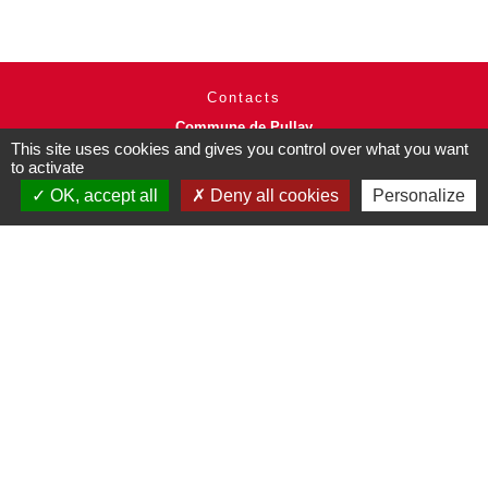
Contacts
Commune de Pullay
2 rue des Rossignols
This site uses cookies and gives you control over what you want
to activate
27130 Pullay - FRANCE
+33 2 32 32 18 58
OK, accept all
Deny all cookies
Personalize
Site internet :
www.pullay.fr
Mentions légales
-
Politique de confidentialité
-
Accessibilité
-
Plan du site
-
Gestion des cookies