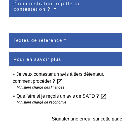
l'administration rejette la
contestation ?
Textes de référence
Pour en savoir plus
Je veux contester un avis à tiers détenteur,
open_in_new
comment procéder ?
Ministère chargé des finances
open_in_new
Que faire si je reçois un avis de SATD ?
Ministère chargé de l'économie
Signaler une erreur sur cette page