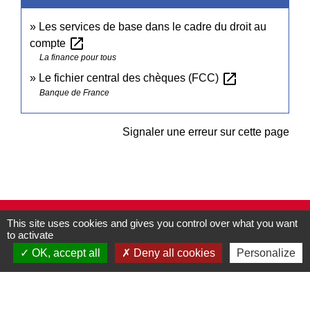
Les services de base dans le cadre du droit au
open_in_new
compte
La finance pour tous
open_in_new
Le fichier central des chèques (FCC)
Banque de France
Signaler une erreur sur cette page
This site uses cookies and gives you control over what you want
Contacts
to activate
Commune de Pullay
OK, accept all
Deny all cookies
Personalize
2 rue des Rossignols
27130 Pullay - FRANCE
+33 2 32 32 18 58