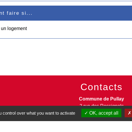
 faire si...
e un logement
Contacts
Commune de Pullay
2 rue des Rossignols
 control over what you want to activate
OK, accept all
27130 Pullay - FRANCE
+33 2 32 32 18 58