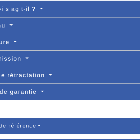
i s'agit-il ?
nu
ture
mission
de rétractation
de garantie
de référence