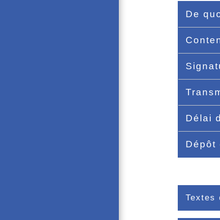
De quo
Conte
Signa
Trans
Délai 
Dépôt 
Textes 