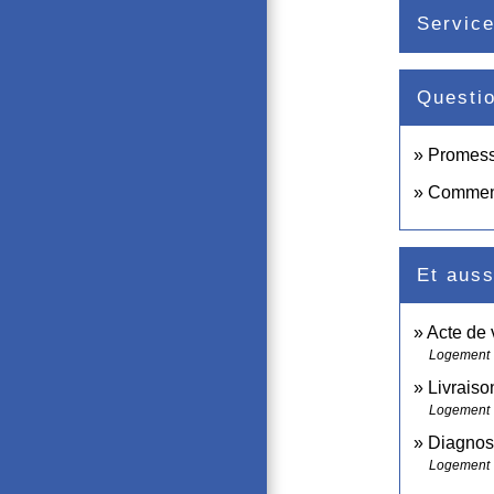
Service
Questi
Promesse
Comment 
Et auss
Acte de 
Logement
Livraiso
Logement
Diagnost
Logement