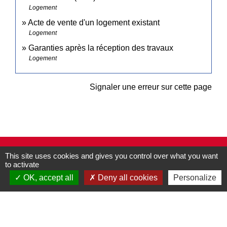
Logement
Acte de vente d'un logement existant
Logement
Garanties après la réception des travaux
Logement
Signaler une erreur sur cette page
Contacts
This site uses cookies and gives you control over what you want
to activate
Commune de Pullay
2 rue des Rossignols
OK, accept all
Deny all cookies
Personalize
27130 Pullay - FRANCE
+33 2 32 32 18 58
Site internet :