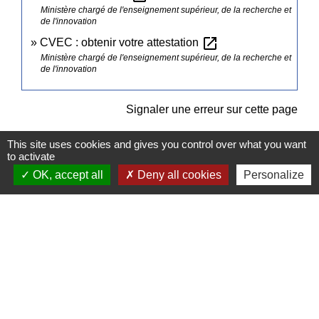
Ministère chargé de l'enseignement supérieur, de la recherche et
de l'innovation
open_in_new
CVEC : obtenir votre attestation
Ministère chargé de l'enseignement supérieur, de la recherche et
de l'innovation
Signaler une erreur sur cette page
This site uses cookies and gives you control over what you want
to activate
OK, accept all
Deny all cookies
Personalize
Contacts
Commune de Pullay
2 rue des Rossignols
27130 Pullay - FRANCE
+33 2 32 32 18 58
Site internet :
www.pullay.fr