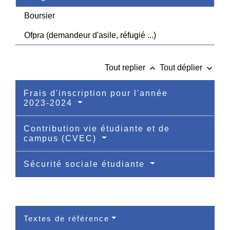
Boursier
Ofpra (demandeur d'asile, réfugié ...)
keyboard_arrow_up
keyboard_arrow_down
Tout replier
Tout déplier
Frais d'inscription pour l'année
2023-2024
Contribution vie étudiante et de
campus (CVEC)
Sécurité sociale étudiante
Textes de référence