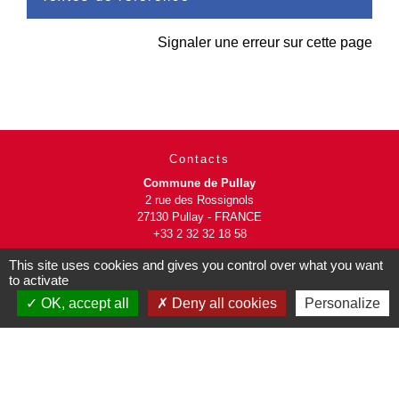
Signaler une erreur sur cette page
Contacts
Commune de Pullay
2 rue des Rossignols
27130 Pullay - FRANCE
+33 2 32 32 18 58
This site uses cookies and gives you control over what you want
Site internet :
to activate
www.pullay.fr
OK, accept all
Deny all cookies
Personalize
Mentions légales
-
Politique de confidentialité
-