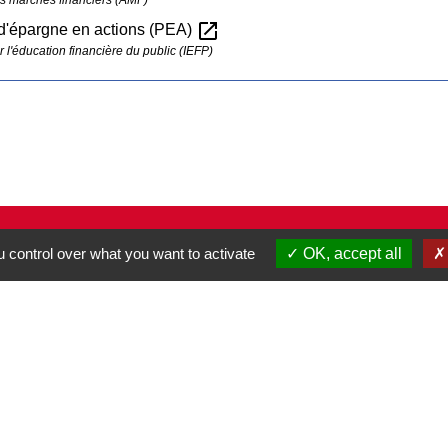
open_in_new
 d'épargne en actions (PEA)
ur l'éducation financière du public (IEFP)
Contacts
 control over what you want to activate
OK, accept all
Commune de Pullay
2 rue des Rossignols
27130 Pullay - FRANCE
+33 2 32 32 18 58
Site internet :
www.pullay.fr