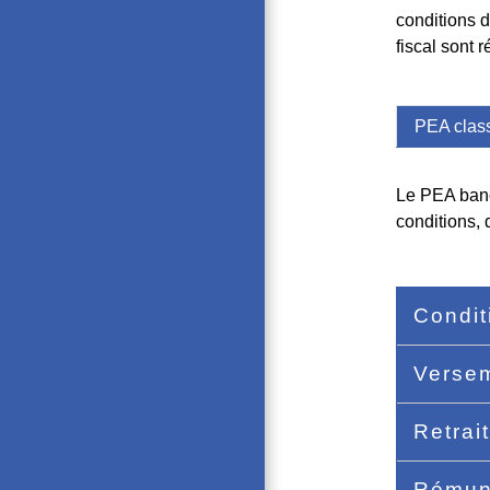
conditions d
fiscal sont 
PEA clas
Le PEA banca
conditions,
Condit
Verse
Retrai
Rémun