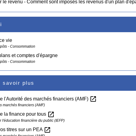
r le revenu - Comment sont imposés les revenus d'un plan d'ép
i
ce vie
mpôts - Consommation
 plans et comptes d'épargne
mpôts - Consommation
 savoir plus
open_in_new
de l'Autorité des marchés financiers (AMF)
es marchés financiers (AMF)
open_in_new
de la finance pour tous
ur l'éducation financière du public (IEFP)
open_in_new
os titres sur un PEA
es marchés financiers (AMF)