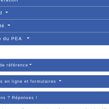
nd
ité
re du PEA
de référence
s en ligne et formulaires
ons ? Réponses !