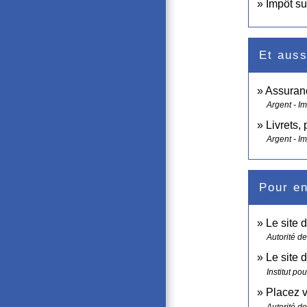
Impôt su
Et auss
Assuran
Argent - I
Livrets,
Argent - I
Pour en
Le site 
Autorité d
Le site 
Institut po
Placez v
Autorité d