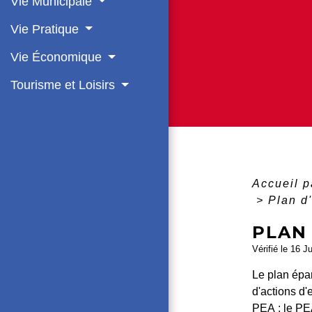
Vie Municipale
Vie Pratique
Vie Économique
Tourisme et Loisirs
Accueil p
>
Plan d
PLAN 
Vérifié le 16 J
Le plan épar
d'actions d'
PEA : le PE