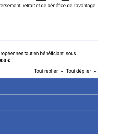
 versement, retrait et de bénéfice de l'avantage
uropéennes tout en bénéficiant, sous
000 €
.
keyboard_arrow_up
keyboard_arrow_down
Tout replier
Tout déplier