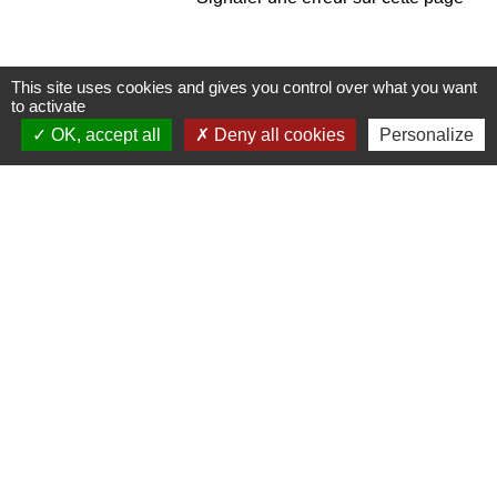
This site uses cookies and gives you control over what you want
to activate
OK, accept all
Deny all cookies
Personalize
Contacts
Commune de Pullay
2 rue des Rossignols
27130 Pullay - FRANCE
+33 2 32 32 18 58
Site internet :
www.pullay.fr
Mentions légales
-
Politique de confidentialité
-
Accessibilité
-
Plan du site
-
Gestion des cookies