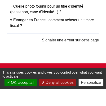
Quelle photo fournir pour un titre d'identité
(passeport, carte d'identité...) ?
Étranger en France : comment acheter un timbre
fiscal ?
Signaler une erreur sur cette page
Contacts
This site uses cookies and gives you control over what you want
to activate
Commune de Pullay
2 rue des Rossignols
OK, accept all
Deny all cookies
Personalize
27130 Pullay - FRANCE
+33 2 32 32 18 58
Site internet :
www.pullay.fr