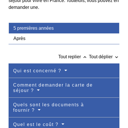
séjour pour vivre en France. Toutefois, vous pouvez en
demander une.
5 premières années
Après
keyboard_arrow_up
keyboard_arrow_down
Tout replier
Tout déplier
Qui est concerné ?
Comment demander la carte de
séjour ?
Quels sont les documents à
fournir ?
Quel est le coût ?