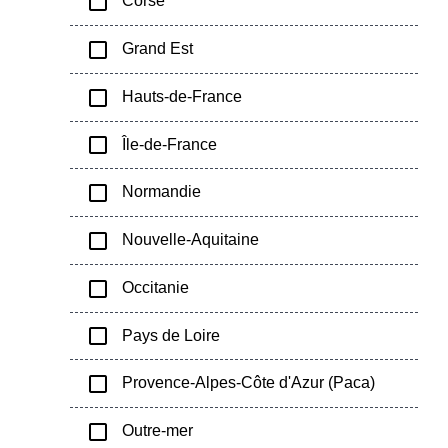
check_box_outline_blank
Corse
check_box_outline_blank
Grand Est
check_box_outline_blank
Hauts-de-France
check_box_outline_blank
Île-de-France
check_box_outline_blank
Normandie
check_box_outline_blank
Nouvelle-Aquitaine
check_box_outline_blank
Occitanie
check_box_outline_blank
Pays de Loire
check_box_outline_blank
Provence-Alpes-Côte d'Azur (Paca)
check_box_outline_blank
Outre-mer