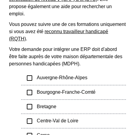
propose également une aide pour rechercher un
emploi.
Vous pouvez suivre une de ces formations uniquement
si vous avez été
reconnu travailleur handicapé
(RQTH)
.
Votre demande pour intégrer une ERP doit d'abord
être faite auprès de votre maison départementale des
personnes handicapées (MDPH).
check_box_outline_blank
Auvergne-Rhône-Alpes
check_box_outline_blank
Bourgogne-Franche-Comté
check_box_outline_blank
Bretagne
check_box_outline_blank
Centre-Val de Loire