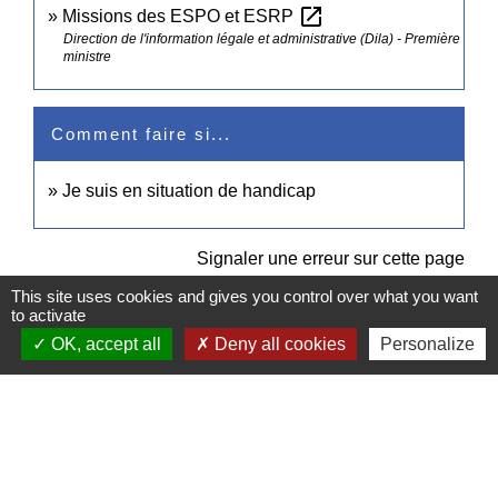
open_in_new
Missions des ESPO et ESRP
Direction de l'information légale et administrative (Dila) - Première
ministre
Comment faire si...
Je suis en situation de handicap
Signaler une erreur sur cette page
This site uses cookies and gives you control over what you want
to activate
OK, accept all
Deny all cookies
Personalize
Contacts
Commune de Pullay
2 rue des Rossignols
27130 Pullay - FRANCE
+33 2 32 32 18 58