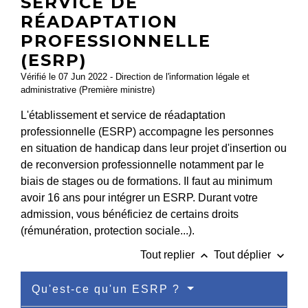
SERVICE DE
RÉADAPTATION
PROFESSIONNELLE
(ESRP)
Vérifié le 07 Jun 2022 - Direction de l'information légale et
administrative (Première ministre)
L'établissement et service de réadaptation
professionnelle (ESRP) accompagne les personnes
en situation de handicap dans leur projet d'insertion ou
de reconversion professionnelle notamment par le
biais de stages ou de formations. Il faut au minimum
avoir 16 ans pour intégrer un ESRP. Durant votre
admission, vous bénéficiez de certains droits
(rémunération, protection sociale...).
keyboard_arrow_up
keyboard_arrow_down
Tout replier
Tout déplier
Qu'est-ce qu'un ESRP ?